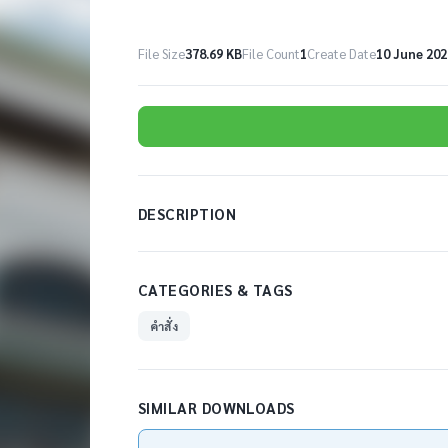
File Size
378.69 KB
File Count
1
Create Date
10 June 202
DESCRIPTION
CATEGORIES & TAGS
คำสั่ง
SIMILAR DOWNLOADS