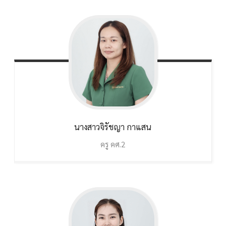
นางสาวจิรัชญา
กาแสน
ครู คศ.2