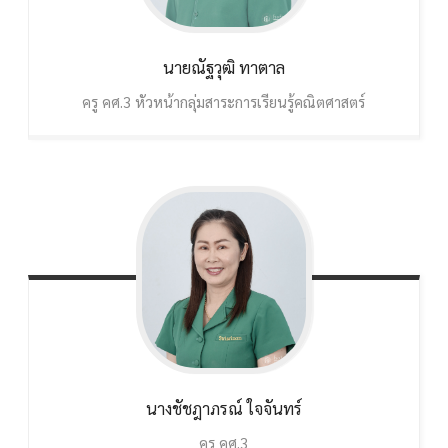
นายณัฐวุฒิ
ทาตาล
ครู คศ.3 หัวหน้ากลุ่มสาระการเรียนรู้คณิตศาสตร์
นางชัชฎาภรณ์
ใจจันทร์
ครู คศ.3