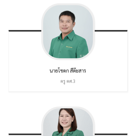
นายโชดก
สีต๊ะสาร
ครู คศ.3