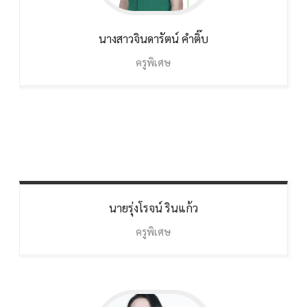
นางสาวจินดารัตน์
คำติ๊บ
ครูพิเศษ
นายรุ่งโรจน์
รินแก้ว
ครูพิเศษ