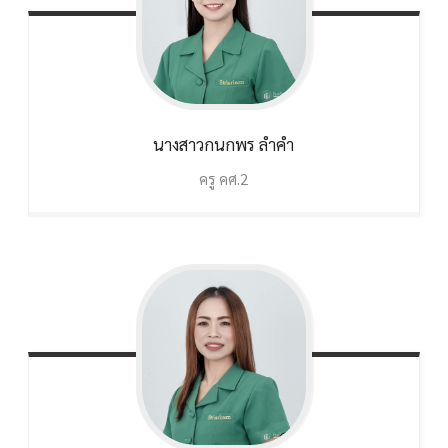
นางสาวกนกพร
ลำคำ
ครู คศ.2