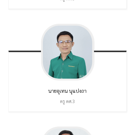
นายอุเทน
นุแปงถา
ครู คศ.3