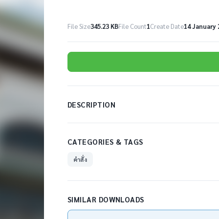
File Size
345.23 KB
File Count
1
Create Date
14 January 
DESCRIPTION
CATEGORIES & TAGS
คำสั่ง
SIMILAR DOWNLOADS