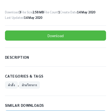
Download
3
File Size
2.58 MB
File Count
1
Create Date
14 May 2020
Last Updated
14 May 2020
Download
DESCRIPTION
CATEGORIES & TAGS
,
คำสั่ง
ฝ่ายวิชาการ
SIMILAR DOWNLOADS