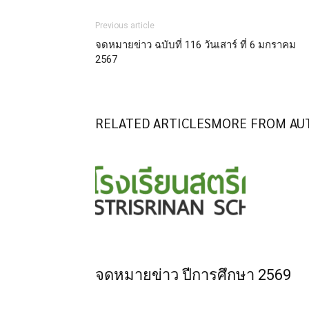
จดหมายข่าว ประจำปีการศึกษา 
© copyright STRISRINAN SCHOO