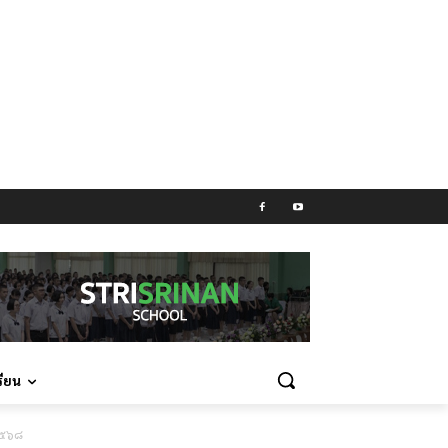
รียน
 ๒๕๖๘