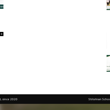
0
L since 2020
Strisrinan Sch