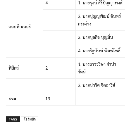
4
1. นายรุจน์ สิริปัญญาพงศ์
2. นายปุญญพัฒน์ จันทร์
กระจ่าง
คอมพิวเตอร์
3. นายบุลกิจ บุญมั่น
4. นายรัฐนันท์ พิมพ์โพธิ์
1. นางสาววริษา จำปา
ฟิสิกส์
2
รัตน์
2. นายปวริศ จิตอารีย์
รวม
19
TAGS
โอลิมปิก