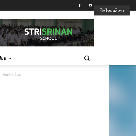
ปิดโหมดสีเทา
รียน
าลัยเชียงใหม่