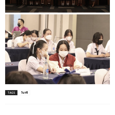
TAGS
วันรพี