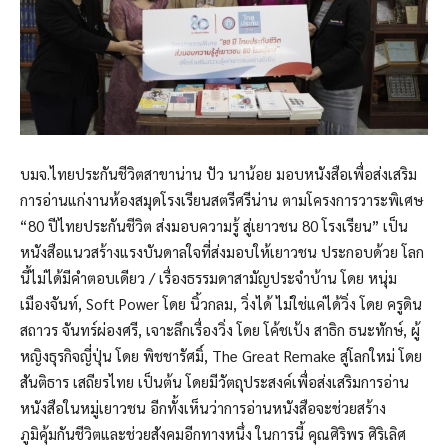
บมจ.ไทยประกันชีวิตสาขาน่าน ปัว นาน้อย มอบหนังสือเพื่อส่งเสริม
การอ่านแก่งานห้องสมุดโรงเรียนสตรีศรีน่าน ตามโครงการวาระพิเศษ
“80 ปีไทยประกันชีวิต ส่งมอบความรู้ สู่เยาวชน 80 โรงเรียน” เป็น
หนังสือแนวสร้างแรงบันดาลใจที่ส่งมอบให้เยาวชน ประกอบด้วย โลก
นี้ไม่ได้มีคำตอบเดียว / เรื่องธรรมดาสามัญประจำบ้าน โดย หนุ่ม
เมืองจันท์, Soft Power โดย นิ้วกลม, วิ่งได้ ไม่ใช่แค่ได้วิ่ง โดย ครูดิน
สถาวร จันทร์ผ่องศรี, เจาะลึกเรื่องวิ่ง โดย โค้ชเป้ง สาธิก ธนะทักษ์, ผู้
หญิงธุรกิจญี่ปุ่น โดย พิชชารัศมิ์, The Great Remake สู่โลกใหม่ โดย
สันติธาร เสถียรไทย เป็นต้น โดยมีวัตถุประสงค์เพื่อส่งเสริมการอ่าน
หนังสือในหมู่เยาวชน อีกทั้งเห็นว่าการอ่านหนังสือจะช่วยสร้าง
ภูมิคุ้มกันชีวิตและช่วยสังคมอีกทางหนึ่ง ในการนี้ คุณศิริพร ศิริเลิศ