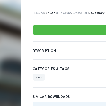
File Size
387.02 KB
File Count
1
Create Date
14 January 
DESCRIPTION
CATEGORIES & TAGS
คำสั่ง
SIMILAR DOWNLOADS